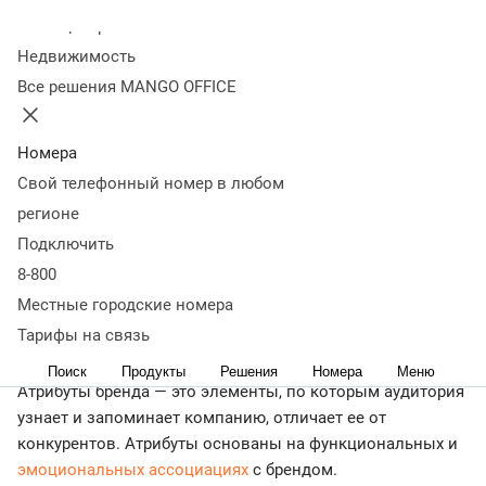
элементы
5 шагов для построения системы сильных
Колл-центр
бренд-атрибутов
Коротко о главном
Недвижимость
< Журнал
Все решения MANGO OFFICE
Работа над оригинальностью бренда в основном состоит
из проработки атрибутов. Это своеобразные крючки,
которые цепляют внимание аудитории и надолго
Номера
остаются в ее памяти.
Свой телефонный номер в любом
регионе
Рассказываем подробнее, что такое атрибуты бренда,
Подключить
приводим примеры.
8-800
Что такое атрибуты бренда и зачем
Местные городские номера
они нужны
Тарифы на связь
Поиск
Продукты
Решения
Номера
Меню
Атрибуты бренда — это элементы, по которым аудитория
узнает и запоминает компанию, отличает ее от
конкурентов. Атрибуты основаны на функциональных и
эмоциональных ассоциациях
с брендом.