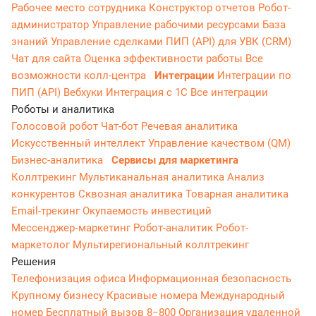
Рабочее место сотрудника
Конструктор отчетов
Робот-
администратор
Управление рабочими ресурсами
База
знаний
Управление сделками
ПИП (API) для УВК (CRM)
Чат для сайта
Оценка эффективности работы
Все
возможности колл-центра
Интеграции
Интеграции по
ПИП (API)
Вебхуки
Интеграция с 1С
Все интеграции
Роботы и аналитика
Голосовой робот
Чат-бот
Речевая аналитика
Искусственный интеллект
Управление качеством (QM)
Бизнес-аналитика
Сервисы для маркетинга
Коллтрекинг
Мультиканальная аналитика
Анализ
конкурентов
Сквозная аналитика
Товарная аналитика
Email-трекинг
Окупаемость инвестиций
Мессенджер‑маркетинг
Робот-аналитик
Робот-
маркетолог
Мультирегиональный коллтрекинг
Решения
Телефонизация офиса
Информационная безопасность
Крупному бизнесу
Красивые номера
Международный
номер
Бесплатный вызов 8−800
Организация удаленной