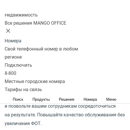
Коммуникации компании с ее клиентами сопутствует
Колл-центр
большое количество рутины: повторяющиеся диалоги,
Недвижимость
множество исходящих звонков с одинаковыми
Все решения MANGO OFFICE
сообщениями, звонки от клиентов для уточнения
режима работы компании или адреса офиса и многое
Номера
другое. Эти задачи занимают время ваших
Свой телефонный номер в любом
сотрудников — самый ценный ресурс в любой
регионе
компании.
Подключить
8-800
Интегрируйте голосовых роботов в вашу CRM-систему,
Местные городские номера
доверьте выполнение рутинных задач
Тарифы на связь
интеллектуальным решениям от MANGO OFFICE
Поиск
Продукты
Решения
Номера
Меню
и позвольте вашим сотрудникам сосредоточиться
на результате. Повышайте качество обслуживания без
увеличения ФОТ.