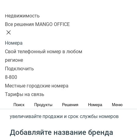
Брендирование любых номеров
Колл-центр
Недвижимость
Стоимость
Подключить
Все решения MANGO OFFICE
С сервисом Этикетка MANGO
Номера
Свой телефонный номер в любом
OFFICE
регионе
Подключить
От 15%
8-800
Местные городские номера
повышайте уровень дозвона
Тарифы на связь
От 20%
Поиск
Продукты
Решения
Номера
Меню
увеличивайте продажи и срок службы номеров
Добавляйте название бренда