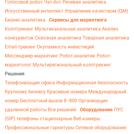
Голосовой робот
Чат-бот
Речевая аналитика
Искусственный интеллект
Управление качеством (QM)
Бизнес-аналитика
Сервисы для маркетинга
Коллтрекинг
Мультиканальная аналитика
Анализ
конкурентов
Сквозная аналитика
Товарная аналитика
Email-трекинг
Окупаемость инвестиций
Мессенджер‑маркетинг
Робот-аналитик
Робот-
маркетолог
Мультирегиональный коллтрекинг
Решения
Телефонизация офиса
Информационная безопасность
Крупному бизнесу
Красивые номера
Международный
номер
Бесплатный вызов 8−800
Организация
удаленной работы
Все решения
Оборудование
ПУС
(SIP) телефоны стационарные
Веб-камеры
Профессиональные гарнитуры
Сетевое оборудование