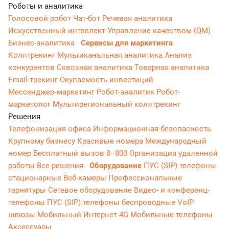
Роботы и аналитика
Голосовой робот
Чат-бот
Речевая аналитика
Искусственный интеллект
Управление качеством (QM)
Бизнес-аналитика
Сервисы для маркетинга
Коллтрекинг
Мультиканальная аналитика
Анализ
конкурентов
Сквозная аналитика
Товарная аналитика
Email-трекинг
Окупаемость инвестиций
Мессенджер‑маркетинг
Робот-аналитик
Робот-
маркетолог
Мультирегиональный коллтрекинг
Решения
Телефонизация офиса
Информационная безопасность
Крупному бизнесу
Красивые номера
Международный
номер
Бесплатный вызов 8−800
Организация удаленной
работы
Все решения
Оборудование
ПУС (SIP) телефоны
стационарные
Веб-камеры
Профессиональные
гарнитуры
Сетевое оборудование
Видео- и конференц-
телефоны
ПУС (SIP) телефоны беспроводные
VoIP
шлюзы
Мобильный Интернет 4G
Мобильные телефоны
Аксессуары