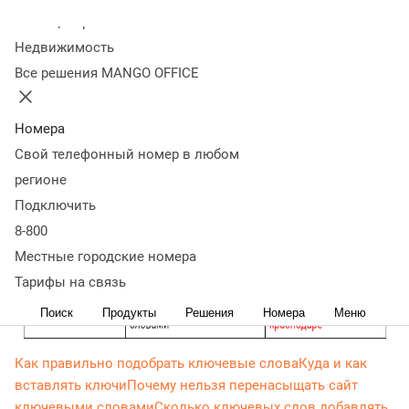
слов
Разновидности вхождений
Колл-центр
Недвижимость
Все решения MANGO OFFICE
Номера
Свой телефонный номер в любом
регионе
Подключить
8-800
Местные городские номера
Тарифы на связь
Поиск
Продукты
Решения
Номера
Меню
Как правильно подобрать ключевые слова
Куда и как
вставлять ключи
Почему нельзя перенасыщать сайт
ключевыми словами
Сколько ключевых слов добавлять