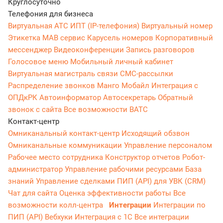
Круглосуточно
Телефония для бизнеса
Виртуальная АТС
ИПТ (IP-телефония)
Виртуальный номер
Этикетка
МАВ сервис
Карусель номеров
Корпоративный
мессенджер
Видеоконференции
Запись разговоров
Голосовое меню
Мобильный личный кабинет
Виртуальная магистраль связи
СМС-рассылки
Распределение звонков
Манго Мобайл
Интеграция с
ОПДкРК
Автоинформатор
Автосекретарь
Обратный
звонок с сайта
Все возможности ВАТС
Контакт-центр
Омниканальный контакт-центр
Исходящий обзвон
Омниканальные коммуникации
Управление персоналом
Рабочее место сотрудника
Конструктор отчетов
Робот-
администратор
Управление рабочими ресурсами
База
знаний
Управление сделками
ПИП (API) для УВК (CRM)
Чат для сайта
Оценка эффективности работы
Все
возможности колл-центра
Интеграции
Интеграции по
ПИП (API)
Вебхуки
Интеграция с 1С
Все интеграции